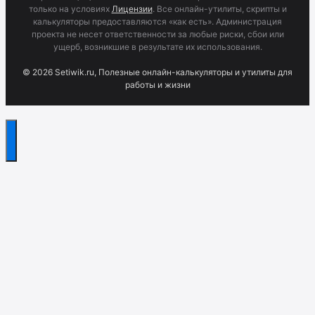
только на условиях
Лицензии
. Все онлайн-утилиты, скрипты и
калькуляторы предоставляются «как есть». Администрация
проекта не несет ответственности за любые риски, сбои или
ущерб, возникшие в результате их использования.
© 2026 Setiwik.ru, Полезные онлайн-калькуляторы и утилиты для
работы и жизни