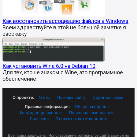
Как восстановить ассоциацию файлов в Windows
Всем здравствуйте в этой не большой заметке я
расскажу
Как установить Wine 6.0 на Debian 10
Для тех, кто не знаком с Wine, это программное
обеспечение
О проекте:
О нас
|
Помощь сайту
|
Обратная связь
Правовая информация:
Общие сведения
|
Конфиденциальность
|
Персональные данные
|
Лицензия
|
Отказ от ответственности
Все права защищены. Использование материалов сайта возможно