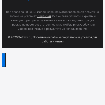
Все права защищены. Использование материалов сайта возможно
только на условиях
Лицензии
. Все онлайн-утилиты, скрипты и
калькуляторы предоставляются «как есть». Администрация
проекта не несет ответственности за любые риски, сбои или
ущерб, возникшие в результате их использования.
© 2026 Setiwik.ru, Полезные онлайн-калькуляторы и утилиты для
работы и жизни