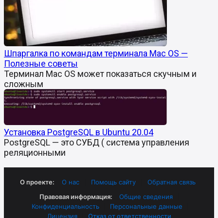
Шпаргалка по командам терминала Mac OS —
Полезные советы
Терминал Mac OS может показаться скучным и
сложным
Установка PostgreSQL в Ubuntu 20.04
PostgreSQL — это СУБД ( система управления
реляционными
О проекте:
О нас
|
Помощь сайту
|
Обратная связь
Правовая информация:
Общие сведения
|
Конфиденциальность
|
Персональные данные
|
Лицензия
|
Отказ от ответственности