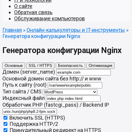
О сайте
Обратная связь
Обслуживание компьютеров
Главная
»
Онлайн-калькуляторы и IT-инструменты
»
Генератора конфигурации Nginx
Генератора конфигурации Nginx
Основные
SSL / HTTPS
Безопасность
Оптимизация
Домен (server_name)
Основной домен сайта без http:// и www
Путь к сайту (root)
Тип сайта / CMS
Индексный файл
Обработчик PHP (fastcgi_pass) / Backend IP
Включить SSL (HTTPS)
Поддержка HTTP/2
Принудительный редирект на HTTPS