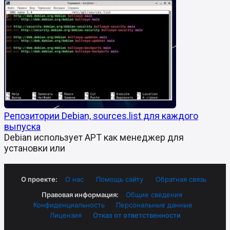
Репозитории Debian, sources.list для каждого
выпуска
Debian использует APT как менеджер для
установки или
О проекте:
О нас
|
Помощь сайту
|
Обратная связь
Правовая информация:
Общие сведения
|
Конфиденциальность
|
Персональные данные
|
Лицензия
|
Отказ от ответственности