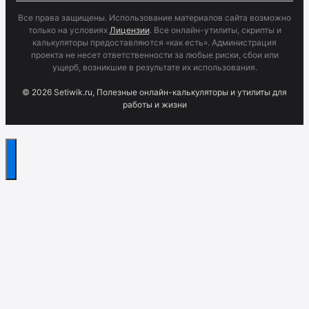
Все права защищены. Использование материалов сайта возможно
только на условиях
Лицензии
. Все онлайн-утилиты, скрипты и
калькуляторы предоставляются «как есть». Администрация
проекта не несет ответственности за любые риски, сбои или
ущерб, возникшие в результате их использования.
© 2026 Setiwik.ru, Полезные онлайн-калькуляторы и утилиты для
работы и жизни