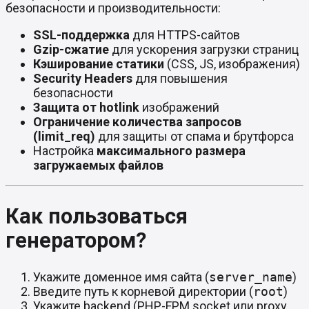
безопасности и производительности:
SSL-поддержка
для HTTPS-сайтов
Gzip-сжатие
для ускорения загрузки страниц
Кэширование статики
(CSS, JS, изображения)
Security Headers
для повышения
безопасности
Защита от hotlink
изображений
Ограничение количества запросов
(limit_req)
для защиты от спама и брутфорса
Настройка
максимального размера
загружаемых файлов
Как пользоваться
генератором?
Укажите доменное имя сайта (
server_name
)
Введите путь к корневой директории (
root
)
Укажите backend (PHP-FPM socket или proxy