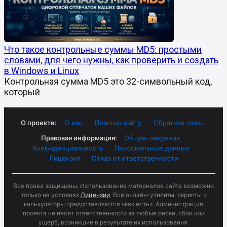
Что такое контрольные суммы MD5: простыми
словами, для чего нужны, как проверить и создать
в Windows и Linux
Контрольная сумма MD5 это 32-символьный код,
который
О проекте:
О нас
|
Помощь сайту
|
Обратная связь
Правовая информация:
Общие сведения
|
Конфиденциальность
|
Персональные данные
|
Лицензия
|
Отказ от ответственности
Все права защищены. Использование материалов сайта возможно
только на условиях
Лицензии
. Все онлайн-утилиты, скрипты и
калькуляторы предоставляются «как есть». Администрация
проекта не несет ответственности за любые риски, сбои или
ущерб, возникшие в результате их использования.