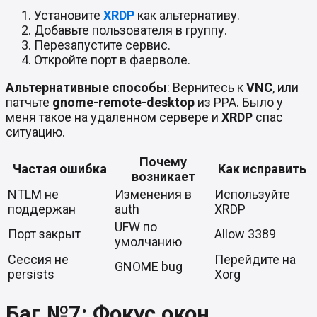
Установите
XRDP
как альтернативу.
Добавьте пользователя в группу.
Перезапустите сервис.
Откройте порт в фаерволе.
Альтернативные способы
: Вернитесь к
VNC
, или
патчьте
gnome-remote-desktop
из PPA. Было у
меня такое на удаленном сервере и
XRDP
спас
ситуацию.
Почему
Частая ошибка
Как исправить
возникает
NTLM не
Изменения в
Используйте
поддержан
auth
XRDP
UFW по
Порт закрыт
Allow 3389
умолчанию
Сессия не
Перейдите на
GNOME bug
persists
Xorg
Баг №7: Фокус окон