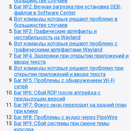
большинстве случаев
Баг №2: Вечная загрузка при установке DEB-
файлов в Software Center
Вот команды которые решают проблему в
большинстве случаев
Баг №3: Графические артефакты и
нестабильность на Wayland
Вот команды которые решают проблему с
графическими артефактами Wayland
Баг №4: Задержки при открытии приложений и
вводе текста
Вот команды которые решают проблему при
открытии приложений и вводе текста
Баг №5: Проблемы с обнаружением Wi-Fi
сетей
Баг №6: Сбой RDP после апгрейда с
предыдущих версий
Баг №7: Фокус окон переходит на задний план
при клике
Баг №8: Проблемы с аудио через PipeWire
Баг №9: Сбой системы при смене темы
курсора