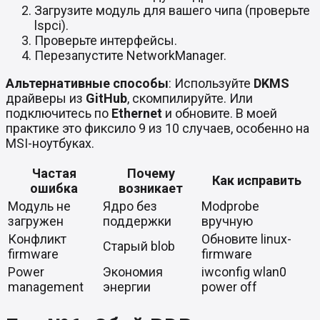
Загрузите модуль для вашего чипа (проверьте
lspci).
Проверьте интерфейсы.
Перезапустите NetworkManager.
Альтернативные способы
: Используйте
DKMS
драйверы из
GitHub
, скомпилируйте. Или
подключитесь по
Ethernet
и обновите. В моей
практике это фиксило 9 из 10 случаев, особенно на
MSI-ноутбуках.
Частая
Почему
Как исправить
ошибка
возникает
Модуль не
Ядро без
Modprobe
загружен
поддержки
вручную
Конфликт
Обновите linux-
Старый blob
firmware
firmware
Power
Экономия
iwconfig wlan0
management
энергии
power off