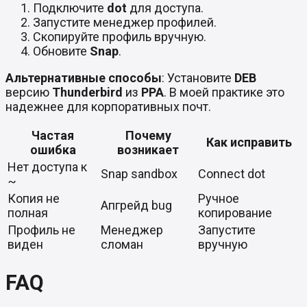
Подключите
dot
для доступа.
Запустите менеджер профилей.
Скопируйте профиль вручную.
Обновите
Snap
.
Альтернативные способы
: Установите
DEB
версию
Thunderbird
из
PPA
. В моей практике это
надежнее для корпоративных почт.
Частая
Почему
Как исправить
ошибка
возникает
Нет доступа к
Snap sandbox
Connect dot
~
Копия не
Ручное
Апгрейд bug
полная
копирование
Профиль не
Менеджер
Запустите
виден
сломан
вручную
FAQ