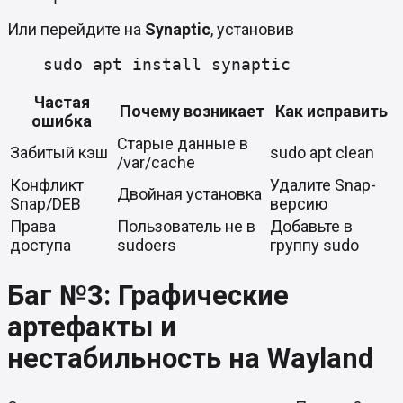
Или перейдите на
Synaptic
, установив
sudo apt install synaptic
Частая
Почему возникает
Как исправить
ошибка
Старые данные в
Забитый кэш
sudo apt clean
/var/cache
Конфликт
Удалите Snap-
Двойная установка
Snap/DEB
версию
Права
Пользователь не в
Добавьте в
доступа
sudoers
группу sudo
Баг №3: Графические
артефакты и
нестабильность на Wayland