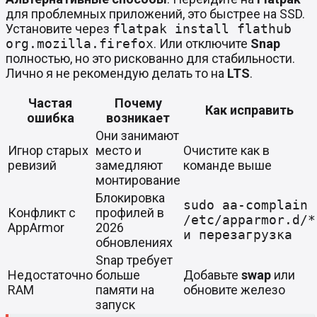
для проблемных приложений, это быстрее на SSD.
Установите через
flatpak install flathub
org.mozilla.firefox
. Или отключите
Snap
полностью, но это рискованно для стабильности.
Лично я не рекомендую делать то на
LTS
.
Частая
Почему
Как исправить
ошибка
возникает
Они занимают
Игнор старых
место и
Очистите как в
ревизий
замедляют
команде выше
монтирование
Блокировка
sudo aa-complain
Конфликт с
профилей в
/etc/apparmor.d/*
AppArmor
2026
и перезагрузка
обновлениях
Snap требует
Недостаточно
больше
Добавьте
swap
или
RAM
памяти на
обновите железо
запуск