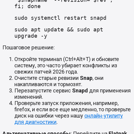
fi; done
sudo systemctl restart snapd
sudo apt update && sudo apt
upgrade -y
Пошаговое решение:
Откройте терминал (Ctrl+Alt+T) и обновите
систему, это часто убирает конфликты из
свежих патчей 2026 года.
Очистите старые ревизии
Snap
, они
накапливаются и тормозят.
Перезапустите сервис
Snapd
для применения
изменений.
Проверьте запуск приложения, например,
firefox, и если все еще медленно, то проверьте
диск на ошибки через нашу
онлайн-утилиту
для диагностики
.
Альтернативные способы
: Перейдите на
Flatpak