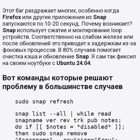
Этот баг раздражает многих, особенно когда
Firefox
или другие приложения из
Snap
запускаются по 10-20 секунд. Почему возникает?
Snap
использует сжатие и монтирование loop
устройств. Соответственно на слабом железе или
после обновлений это приводит к задержкам из-за
фоновых процессов. В 80% случаев помогает
очистка кэша и обновление
Snap
. Я сам так фиксил
на своем ноутбуке с
Ubuntu 24.04
.
Вот команды которые решают
проблему в большинстве случаев
sudo snap refresh
snap list --all | while read
snapname ver rev trk pub notes;
do if [[ $notes = *disabled* ]];
then sudo snap remove
"$snapname" --revision="$rev";