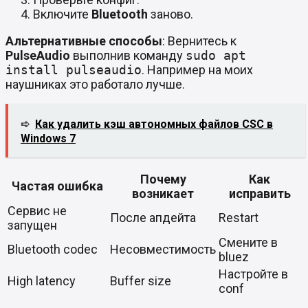
Включите
Bluetooth
заново.
Альтернативные способы
: Вернитесь к
PulseAudio
выполнив команду
sudo apt
install pulseaudio
. Например на моих
наушниках это работало лучше.
➪
Как удалить кэш автономных файлов CSC в
Windows 7
Почему
Как
Частая ошибка
возникает
исправить
Сервис не
После апдейта
Restart
запущен
Смените в
Bluetooth codec
Несовместимость
bluez
Настройте в
High latency
Buffer size
conf