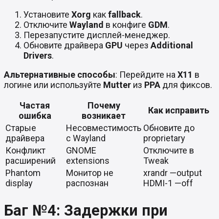
Установите
Xorg
как
fallback
.
Отключите
Wayland
в конфиге
GDM
.
Перезапустите дисплей-менеджер.
Обновите драйвера
GPU
через
Additional
Drivers
.
Альтернативные способы
: Перейдите на
X11
в
логине или используйте
Mutter
из
PPA
для фиксов.
Частая
Почему
Как исправить
ошибка
возникает
Старые
Несовместимость
Обновите до
драйвера
с Wayland
proprietary
Конфликт
GNOME
Отключите в
расширений
extensions
Tweak
Phantom
Монитор не
xrandr —output
display
распознан
HDMI-1 —off
Баг №4: Задержки при