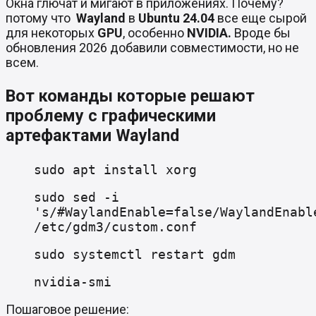
Окна глючат и мигают в приложениях. Почему?
потому что
Wayland
в
Ubuntu 24.04
все еще сырой
для некоторых
GPU
, особенно
NVIDIA.
Вроде бы
обновления 2026 добавили совместимости, но не
всем.
Вот команды которые решают
проблему с графическими
артефактами Wayland
sudo apt install xorg
sudo sed -i
's/#WaylandEnable=false/WaylandEnabl
/etc/gdm3/custom.conf
sudo systemctl restart gdm
nvidia-smi
Пошаговое решение: