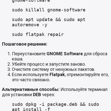
gnome-software
sudo killall gnome-software
sudo apt update && sudo apt
autoremove -y
sudo flatpak repair
Пошаговое решение:
Переустановите
GNOME Software
для сброса
кэша.
Убейте процесс и запустите заново.
Очистите систему от ненужных пакетов.
Если используете
Flatpak
, отремонтируйте его,
это часто связано.
Альтернативные способы
: Используйте терминал
для установки
DEB
через:
sudo dpkg -i package.deb && sudo
apt install -f