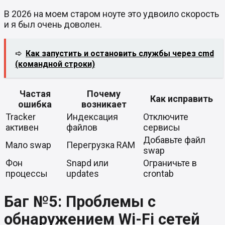
В 2026 на моем старом ноуте это удвоило скорость
и я был очень доволен.
➪
Как запустить и остановить службы через cmd
(командной строки)
Частая
Почему
Как исправить
ошибка
возникает
Tracker
Индексация
Отключите
активен
файлов
сервисы
Добавьте файл
Мало swap
Перегрузка RAM
swap
Фон
Snapd или
Ограничьте в
процессы
updates
crontab
Баг №5: Проблемы с
обнаружением Wi-Fi сетей