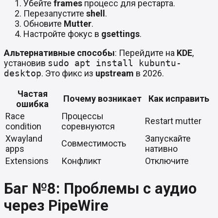
Убейте
frames
процесс для рестарта.
Перезапустите
shell
.
Обновите
Mutter
.
Настройте фокус в
gsettings
.
Альтернативные способы
: Перейдите на
KDE
,
установив
sudo apt install kubuntu-
desktop
. Это фикс из
upstream
в 2026.
Частая
Почему возникает
Как исправить
ошибка
Race
Процессы
Restart mutter
condition
соревнуются
Xwayland
Запускайте
Совместимость
apps
нативно
Extensions
Конфликт
Отключите
Баг №8: Проблемы с аудио
через PipeWire