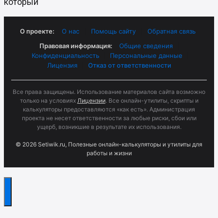
который
О проекте:
О нас
|
Помощь сайту
|
Обратная связь
Правовая информация:
Общие сведения
|
Конфиденциальность
|
Персональные данные
|
Лицензия
|
Отказ от ответственности
Все права защищены. Использование материалов сайта возможно
только на условиях
Лицензии
. Все онлайн-утилиты, скрипты и
калькуляторы предоставляются «как есть». Администрация
проекта не несет ответственности за любые риски, сбои или
ущерб, возникшие в результате их использования.
© 2026 Setiwik.ru, Полезные онлайн-калькуляторы и утилиты для
работы и жизни