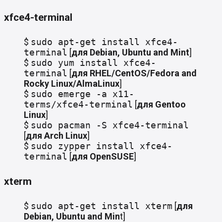
xfce4-terminal
$
sudo apt-get install xfce4-
terminal
[
для
Debian, Ubuntu and Mint
]
$
sudo yum install xfce4-
terminal
[
для
RHEL/CentOS/Fedora and
Rocky Linux/AlmaLinux
]
$
sudo emerge -a x11-
terms/xfce4-terminal
[
для
Gentoo
Linux
]
$
sudo pacman -S xfce4-terminal
[
для
Arch Linux
]
$
sudo zypper install xfce4-
terminal
[
для
OpenSUSE
]
xterm
$
sudo apt-get install xterm
[
для
Debian, Ubuntu and Min
t]