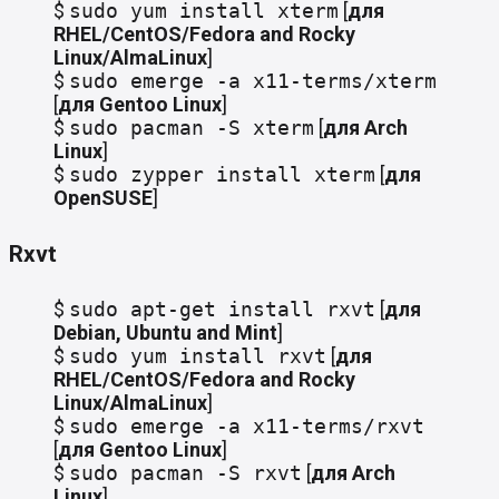
$
sudo yum install xterm
[
для
RHEL/CentOS/Fedora and Rocky
Linux/AlmaLinux
]
$
sudo emerge -a x11-terms/xterm
[
для Gentoo Linux
]
$
sudo pacman -S xterm
[
для Arch
Linux
]
$
sudo zypper install xterm
[
для
OpenSUSE
]
Rxvt
$
sudo apt-get install rxvt
[
для
Debian, Ubuntu and Mint
]
$
sudo yum install rxvt
[
для
RHEL/CentOS/Fedora and Rocky
Linux/AlmaLinux
]
$
sudo emerge -a x11-terms/rxvt
[
для
Gentoo Linux
]
$
sudo pacman -S rxvt
[
для
Arch
Linux
]