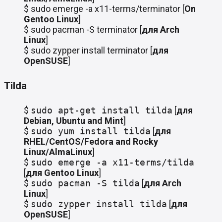
$ sudo emerge -a x11-terms/terminator [
On
Gentoo Linux
]
$ sudo pacman -S terminator [
для
Arch
Linux
]
$ sudo zypper install terminator [
для
OpenSUSE
]
Tilda
$
sudo apt-get install tilda
[
для
Debian, Ubuntu and Mint
]
$
sudo yum install tilda
[
для
RHEL/CentOS/Fedora and Rocky
Linux/AlmaLinux
]
$
sudo emerge -a x11-terms/tilda
[
для
Gentoo Linux
]
$
sudo pacman -S tilda
[
для
Arch
Linux
]
$
sudo zypper install tilda
[
для
OpenSUSE
]