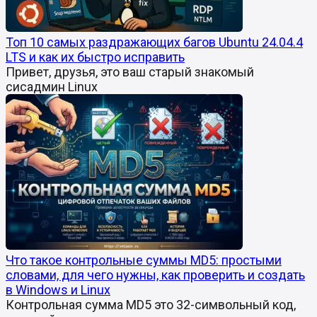
Топ 10 самых раздражающих багов Ubuntu 24.04.4
LTS и как их быстро исправить
Привет, друзья, это ваш старый знакомый
сисадмин Linux
Что такое контрольные суммы MD5: простыми
словами, для чего нужны, как проверить и создать
в Windows и Linux
Контрольная сумма MD5 это 32-символьный код,