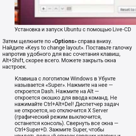
Установка и запуск Ubuntu с помощью Live-CD
Затем щелкните по «
Options
» справа внизу.
Найдите «Keys to change layout». Поставьте галочку
напротив удобного для вас сочетания клавиш,
Alt+Shift, скорее всего. Можете закрыть окна
настроек.
Клавиша с логотипом Windows в Убунте
называется «Super». Нажмите на нее —
откроется Dash. Нажмите на Alt —
откроется окошко для ввода команд. Не
нажимайте Ctrl+Alt+Del! Диспетчер задач
не откроется, но отключится X Server
(графический режим выключится,
останется консоль). Свернуть все окна —
Ctrl+Super+D. Зажмите Super, чтобы
увидеть полный список горячих клавиш и