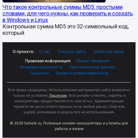
Что такое контрольные суммы MD5: простыми
словами, для чего нужны, как проверить и создать
в Windows и Linux
Контрольная сумма MD5 это 32-символьный код,
который
О проекте:
О нас
|
Помощь сайту
|
Обратная связь
Правовая информация:
Общие сведения
|
Конфиденциальность
|
Персональные данные
|
Лицензия
|
Отказ от ответственности
Все права защищены. Использование материалов сайта возможно
только на условиях
Лицензии
. Все онлайн-утилиты, скрипты и
калькуляторы предоставляются «как есть». Администрация
проекта не несет ответственности за любые риски, сбои или
ущерб, возникшие в результате их использования.
© 2026 Setiwik.ru, Полезные онлайн-калькуляторы и утилиты для
работы и жизни