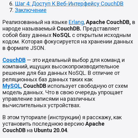
Шаг 4: Доступ К Веб-Интерфейсу CouchDB
Заключение
Реализованный на языке
Erlang
,
Apache CouchDB,
в
народе называемый
CouchDB.
Представляет
собой базу данных
NoSQL
с открытым исходным
кодом. Которая фокусируется на хранении данных
в формате JSON.
CouchDB
— это идеальный выбор для команд и
компаний, ищущих высокопроизводительное
решение для баз данных NoSQL. В отличие от
реляционных баз данных таких как
MySQL
,
CouchDB
использует свободную от схем
модель данных. Что в свою очередь упрощает
управление записями на различных
вычислительных устройствах.
В этом туториале (инструкции) я расскажу, как
установить последнюю версию
Apache
CouchDB
на
Ubuntu 20.04
.